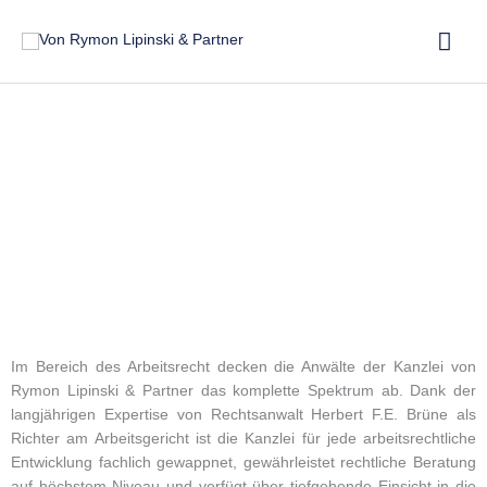
Zum
Hau
Inhalt
springen
Arbeitsrecht | Arbeitgeber | Arbeitnehmer
Im Bereich des Arbeitsrecht decken die Anwälte der Kanzlei von
Rymon Lipinski & Partner das komplette Spektrum ab. Dank der
langjährigen Expertise von Rechtsanwalt Herbert F.E. Brüne als
Richter am Arbeitsgericht ist die Kanzlei für jede arbeitsrechtliche
Entwicklung fachlich gewappnet, gewährleistet rechtliche Beratung
auf höchstem Niveau und verfügt über tiefgehende Einsicht in die