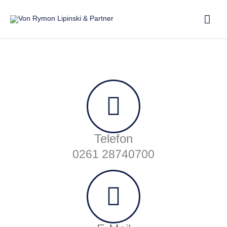
Zum
Hau
Inhalt
springen
Telefon
0261 28740700